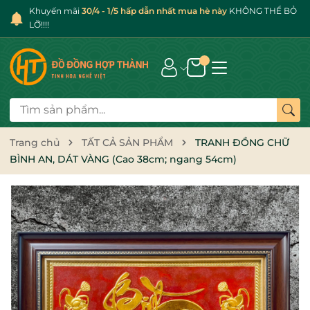
Khuyến mãi
30/4 - 1/5 hấp dẫn nhất mua hè này
KHÔNG THỂ BỎ
LỠ!!!!
Trang chủ
TẤT CẢ SẢN PHẨM
TRANH ĐỒNG CHỮ
BÌNH AN, DÁT VÀNG (Cao 38cm; ngang 54cm)