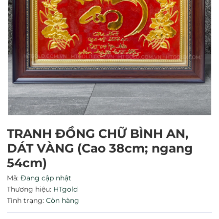
TRANH ĐỒNG CHỮ BÌNH AN,
DÁT VÀNG (Cao 38cm; ngang
Mã giảm giá:
54cm)
Ngày hết hạn:
Mã:
Đang cập nhật
Thương hiệu:
HTgold
Điều kiện:
Tình trạng:
Còn hàng