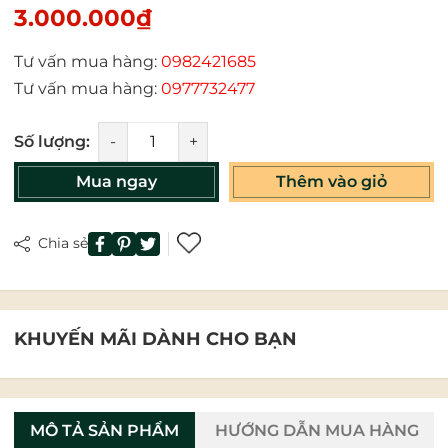
3.000.000₫
Tư vấn mua hàng:
0982421685
Tư vấn mua hàng:
0977732477
Số lượng:
-
+
Mua ngay
Thêm vào giỏ
Chia sẻ
KHUYẾN MÃI DÀNH CHO BẠN
MÔ TẢ SẢN PHẨM
HƯỚNG DẪN MUA HÀNG