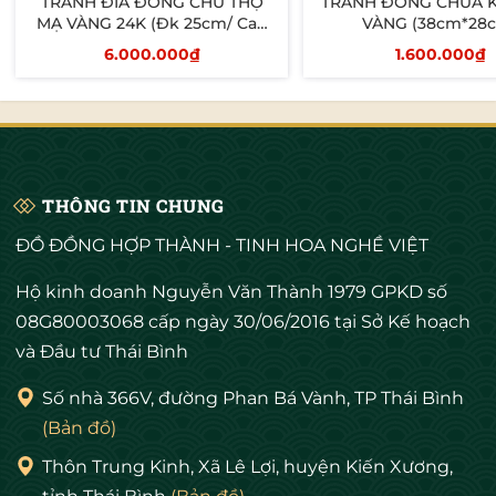
TRANH ĐĨA ĐỒNG CHỮ THỌ
TRANH ĐỒNG CHÙA 
MẠ VÀNG 24K (Đk 25cm/ Cao
VÀNG (38cm*28
30cm)
6.000.000₫
1.600.000₫
Thêm vào giỏ
Thêm vào giỏ
THÔNG TIN CHUNG
ĐỒ ĐỒNG HỢP THÀNH - TINH HOA NGHỀ VIỆT
Hộ kinh doanh Nguyễn Văn Thành 1979 GPKD số
08G80003068 cấp ngày 30/06/2016 tại Sở Kế hoạch
và Đầu tư Thái Bình
Số nhà 366V, đường Phan Bá Vành, TP Thái Bình
(Bản đồ)
Thôn Trung Kinh, Xã Lê Lợi, huyện Kiến Xương,