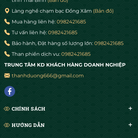
tỉnh Thái Bình
(Bản đồ)
Làng nghề chạm bạc Đồng Xâm
(Bản đồ)
Mua hàng liên hệ:
0982421685
Tư vấn liên hệ:
0982421685
Bảo hành, Đặt hàng số lượng lớn:
0982421685
Than phiền dịch vu:
0982421685
TRUNG TÂM KD KHÁCH HÀNG DOANH NGHIỆP
thanhduong666@gmail.com
CHÍNH SÁCH
HƯỚNG DẪN