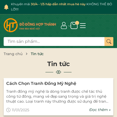
Khuyến mãi
30/4 - 1/5 hấp dẫn nhất mua hè này
KHÔNG THỂ BỎ
LỠ!!!!
Trang chủ
Tin tức
Tin tức
Cách Chọn Tranh Đồng Mỹ Nghệ
Tranh đồng mỹ nghệ là dòng tranh được chế tác thủ
công từ đồng, mang vẻ đẹp sang trọng và giá trị nghệ
thuật cao. Loại tranh này thường được sử dụng để trang
trí nhà cửa, phòng thờ, hoặc làm quà tặng phong thủy
Đọc thêm »
11/01/2025
trong các dịp đặc biệt. Để chọn được bức tranh đồng mỹ
nghệ đẹp và phù hợp, cần lưu ý các yếu tố sau. 1. Lựa