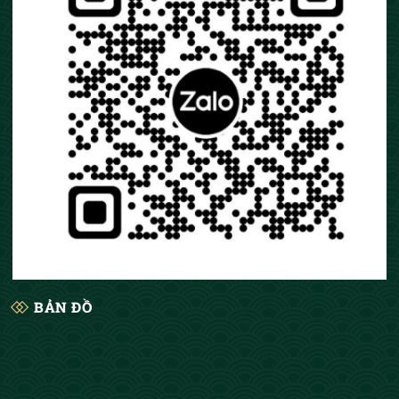
đối. Nếu chọn kích thước tranh quá lớn cho với không
gian sẽ khiến không gian...
BẢN ĐỒ