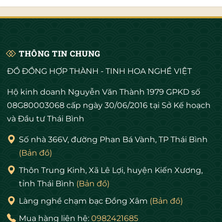
Thêm vào giỏ
Thêm vào giỏ
THÔNG TIN CHUNG
ĐỒ ĐỒNG HỢP THÀNH - TINH HOA NGHỀ VIỆT
Hộ kinh doanh Nguyễn Văn Thành 1979 GPKD số
08G80003068 cấp ngày 30/06/2016 tại Sở Kế hoạch
và Đầu tư Thái Bình
Số nhà 366V, đường Phan Bá Vành, TP Thái Bình
(Bản đồ)
Thôn Trung Kinh, Xã Lê Lợi, huyện Kiến Xương,
tỉnh Thái Bình
(Bản đồ)
Làng nghề chạm bạc Đồng Xâm
(Bản đồ)
Mua hàng liên hệ:
0982421685