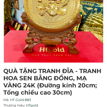
QUÀ TẶNG TRANH ĐĨA - TRANH
Mã giảm giá:
HOA SEN BẰNG ĐỒNG, MẠ
Ngày hết hạn:
VÀNG 24K (Đường kính 20cm;
Tổng chiều cao 30cm)
Điều kiện:
Mã:
HT-Gold-883
Thương hiệu:
HTgold