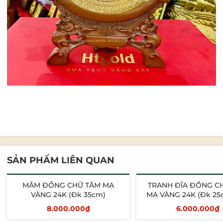
SẢN PHẨM LIÊN QUAN
MÂM ĐỒNG CHỮ TÂM MẠ
TRANH ĐĨA ĐỒNG C
VÀNG 24K (Đk 35cm)
MẠ VÀNG 24K (Đk 25
30cm)
8.000.000₫
6.000.000₫