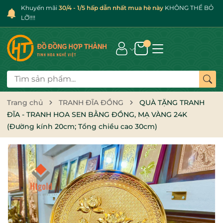
Khuyến mãi
30/4 - 1/5 hấp dẫn nhất mua hè này
KHÔNG THỂ BỎ
LỠ!!!!
Trang chủ
TRANH ĐĨA ĐỒNG
QUÀ TẶNG TRANH
ĐĨA - TRANH HOA SEN BẰNG ĐỒNG, MẠ VÀNG 24K
(Đường kính 20cm; Tổng chiều cao 30cm)