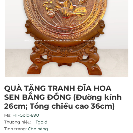
QUÀ TẶNG TRANH ĐĨA HOA
SEN BẰNG ĐỒNG (Đường kính
Mã giảm giá:
26cm; Tổng chiều cao 36cm)
Mã:
HT-Gold-890
Ngày hết hạn:
Thương hiệu:
HTgold
Tình trạng:
Còn hàng
Điều kiện: