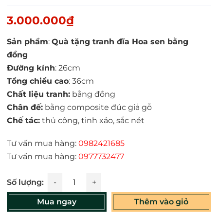
3.000.000₫
Sản phẩm
:
Quà tặng tranh đĩa Hoa sen bằng
đồng
Đường kính
: 26cm
Tổng chiều cao
: 36cm
Chất liệu tranh:
bằng đồng
Chân đế:
bằng composite đúc giả gỗ
Chế tác:
thủ công, tinh xảo, sắc nét
Tư vấn mua hàng:
0982421685
Tư vấn mua hàng:
0977732477
Số lượng:
-
+
Mua ngay
Thêm vào giỏ