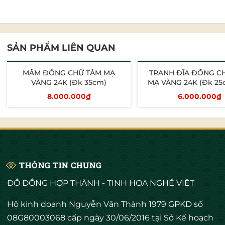
SẢN PHẨM LIÊN QUAN
MÂM ĐỒNG CHỮ TÂM MẠ
TRANH ĐĨA ĐỒNG C
VÀNG 24K (Đk 35cm)
MẠ VÀNG 24K (Đk 25
30cm)
8.000.000₫
6.000.000₫
Thêm vào giỏ
Thêm vào giỏ
THÔNG TIN CHUNG
ĐỒ ĐỒNG HỢP THÀNH - TINH HOA NGHỀ VIỆT
Hộ kinh doanh Nguyễn Văn Thành 1979 GPKD số
08G80003068 cấp ngày 30/06/2016 tại Sở Kế hoạch