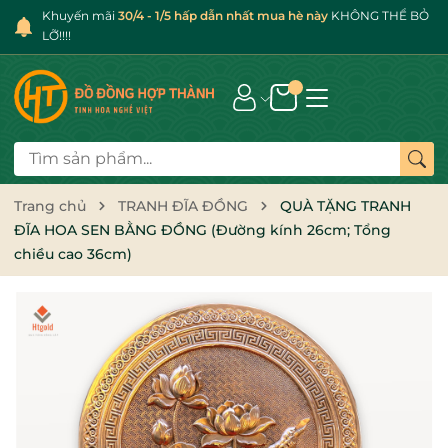
Khuyến mãi
30/4 - 1/5 hấp dẫn nhất mua hè này
KHÔNG THỂ BỎ
LỠ!!!!
Trang chủ
TRANH ĐĨA ĐỒNG
QUÀ TẶNG TRANH
ĐĨA HOA SEN BẰNG ĐỒNG (Đường kính 26cm; Tổng
chiều cao 36cm)