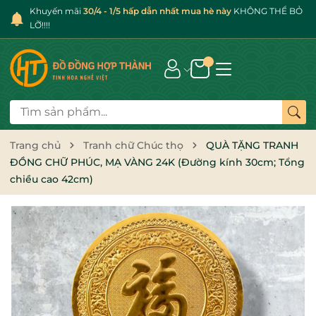
Khuyến mãi
30/4 - 1/5 hấp dẫn nhất mua hè này
KHÔNG THỂ BỎ
LỠ!!!!
Trang chủ
Tranh chữ Chúc thọ
QUÀ TẶNG TRANH
ĐỒNG CHỮ PHÚC, MẠ VÀNG 24K (Đường kính 30cm; Tổng
chiều cao 42cm)