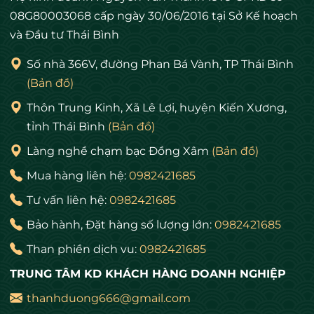
08G80003068 cấp ngày 30/06/2016 tại Sở Kế hoạch
và Đầu tư Thái Bình
Số nhà 366V, đường Phan Bá Vành, TP Thái Bình
(Bản đồ)
Thôn Trung Kinh, Xã Lê Lợi, huyện Kiến Xương,
tỉnh Thái Bình
(Bản đồ)
Làng nghề chạm bạc Đồng Xâm
(Bản đồ)
Mua hàng liên hệ:
0982421685
Tư vấn liên hệ:
0982421685
Bảo hành, Đặt hàng số lượng lớn:
0982421685
Than phiền dịch vu:
0982421685
TRUNG TÂM KD KHÁCH HÀNG DOANH NGHIỆP
thanhduong666@gmail.com