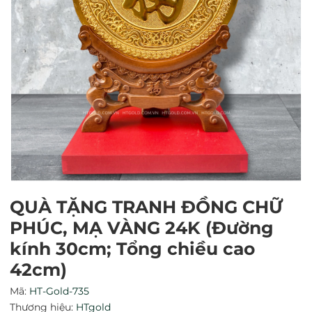
QUÀ TẶNG TRANH ĐỒNG CHỮ
PHÚC, MẠ VÀNG 24K (Đường
Mã giảm giá:
kính 30cm; Tổng chiều cao
Ngày hết hạn:
42cm)
Mã:
HT-Gold-735
Điều kiện:
Thương hiệu:
HTgold