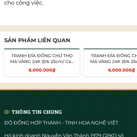
cho công việc.
SẢN PHẨM LIÊN QUAN
TRANH ĐĨA ĐỒNG CHỮ THỌ
TRANH ĐĨA ĐỒNG C
MẠ VÀNG 24K (Đk 25cm/ Cao
MẠ VÀNG 24K (Đk 25
30cm)
30cm)
6.000.000₫
6.000.000₫
Thêm vào giỏ
Thêm vào giỏ
THÔNG TIN CHUNG
ĐỒ ĐỒNG HỢP THÀNH - TINH HOA NGHỀ VIỆT
Hộ kinh doanh Nguyễn Văn Thành 1979 GPKD số