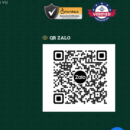
h vụ
QR ZALO