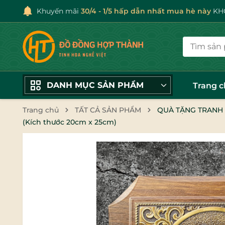
Khuyến mãi
30/4 - 1/5 hấp dẫn nhất mua hè này
KHÔ
DANH MỤC SẢN PHẨM
Trang 
Trang chủ
TẤT CẢ SẢN PHẨM
QUÀ TẶNG TRANH
(Kích thước 20cm x 25cm)