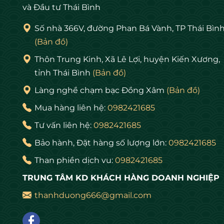
và Đầu tư Thái Bình
Số nhà 366V, đường Phan Bá Vành, TP Thái Bìn
(Bản đồ)
Thôn Trung Kinh, Xã Lê Lợi, huyện Kiến Xương,
tỉnh Thái Bình
(Bản đồ)
Làng nghề chạm bạc Đồng Xâm
(Bản đồ)
Mua hàng liên hệ:
0982421685
Tư vấn liên hệ:
0982421685
Bảo hành, Đặt hàng số lượng lớn:
0982421685
Than phiền dịch vu:
0982421685
TRUNG TÂM KD KHÁCH HÀNG DOANH NGHIỆP
thanhduong666@gmail.com