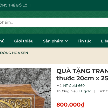
NG THỂ BỎ LỠ!!!!
chủ
Giới thiệu
Sản phẩm
Tin tức
Liê
 ĐỒNG HOA SEN
QUÀ TẶNG TRAN
thước 20cm x 2
Mã:
HT-Gold-660
Thương hiệu:
HTgold
|
Tình 
800.000₫