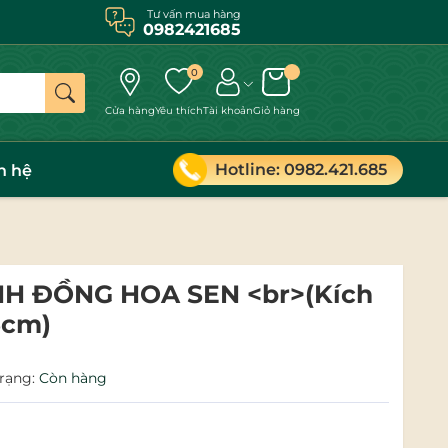
Tư vấn mua hàng
0982421685
0
Cửa hàng
Yêu thích
Tài khoản
Giỏ hàng
Hotline: 0982.421.685
n hệ
H ĐỒNG HOA SEN <br>(Kích
5cm)
trạng:
Còn hàng