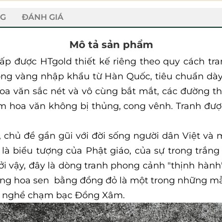
NG
ĐÁNH GIÁ
Mô tả sản phẩm
p được HTgold thiết kế riêng theo quy cách tra
đồng vàng nhập khẩu từ Hàn Quốc, tiêu chuẩn dà
, hoa văn sắc nét và vô cùng bắt mắt, các đường t
ạm hoa văn không bị thủng, cong vênh. Tranh được
 chủ đề gần gũi với đời sống người dân Việt v
 là biểu tượng của Phật giáo, của sự trong trắng
i vậy, đây là dòng tranh phong cảnh "thịnh hành"
đồng hoa sen bằng đồng đỏ là một trong những mẫ
ng nghề chạm bạc Đồng Xâm.