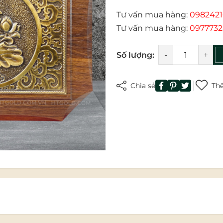
Tư vấn mua hàng:
0982421
Mã giảm giá:
Tư vấn mua hàng:
0977732
Ngày hết hạn:
Số lượng:
-
+
Điều kiện:
Chia sẻ
Thê