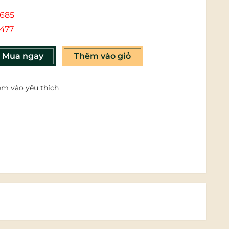
685
477
Mua ngay
Thêm vào giỏ
m vào yêu thích