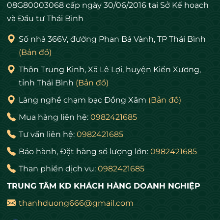
08G80003068 cấp ngày 30/06/2016 tại Sở Kế hoạch
và Đầu tư Thái Bình
Số nhà 366V, đường Phan Bá Vành, TP Thái Bình
(Bản đồ)
Thôn Trung Kinh, Xã Lê Lợi, huyện Kiến Xương,
tỉnh Thái Bình
(Bản đồ)
Làng nghề chạm bạc Đồng Xâm
(Bản đồ)
Mua hàng liên hệ:
0982421685
Tư vấn liên hệ:
0982421685
Bảo hành, Đặt hàng số lượng lớn:
0982421685
Than phiền dịch vu:
0982421685
TRUNG TÂM KD KHÁCH HÀNG DOANH NGHIỆP
thanhduong666@gmail.com