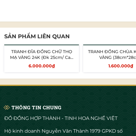
SẢN PHẨM LIÊN QUAN
TRANH ĐĨA ĐỒNG CHỮ THỌ
TRANH ĐỒNG CHÙA 
MẠ VÀNG 24K (Đk 25cm/ Cao
VÀNG (38cm*28
30cm)
6.000.000₫
1.600.000₫
Thêm vào giỏ
Thêm vào giỏ
THÔNG TIN CHUNG
ĐỒ ĐỒNG HỢP THÀNH - TINH HOA NGHỀ VIỆT
Hộ kinh doanh Nguyễn Văn Thành 1979 GPKD số