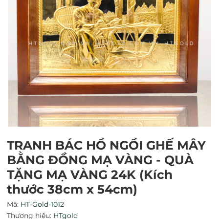
TRANH BÁC HỒ NGỒI GHẾ MÂY
BẰNG ĐỒNG MẠ VÀNG - QUÀ
Mã giảm giá:
TẶNG MẠ VÀNG 24K (Kích
Ngày hết hạn:
thước 38cm x 54cm)
Mã:
HT-Gold-1012
Điều kiện:
Thương hiệu:
HTgold