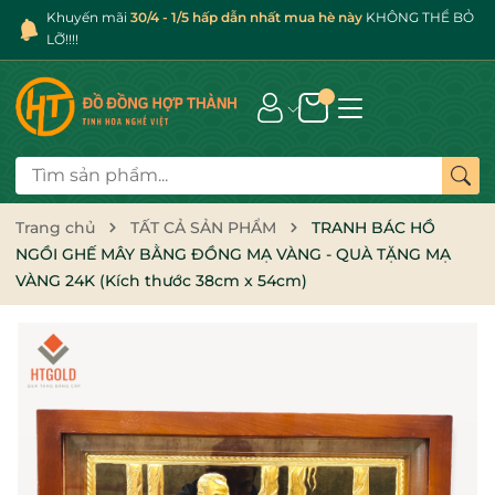
Khuyến mãi
30/4 - 1/5 hấp dẫn nhất mua hè này
KHÔNG THỂ BỎ
LỠ!!!!
Trang chủ
TẤT CẢ SẢN PHẨM
TRANH BÁC HỒ
NGỒI GHẾ MÂY BẰNG ĐỒNG MẠ VÀNG - QUÀ TẶNG MẠ
VÀNG 24K (Kích thước 38cm x 54cm)