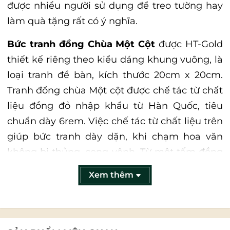
được nhiều người sử dụng để treo tường hay
làm quà tặng rất có ý nghĩa.
Bức tranh đồng Chùa Một Cột
được HT-Gold
thiết kế riêng theo kiểu dáng khung vuông, là
loại tranh để bàn, kích thước 20cm x 20cm.
Tranh đồng chùa Một cột được chế tác từ chất
liệu đồng đỏ nhập khẩu từ Hàn Quốc, tiêu
chuẩn dày 6rem. Việc chế tác từ chất liệu trên
giúp bức tranh dày dặn, khi chạm hoa văn
không bị thủng, cong vênh. Từ một tấm đồng
phẳng, người thợ tiến hành gò, thúc thủ công,
Xem thêm
các chi tiết, hoa văn sắc nét, đường thúc nông
sâu phù hợp. Tranh được làm từ kim loại quý
cho độ bền vượt thời gian.