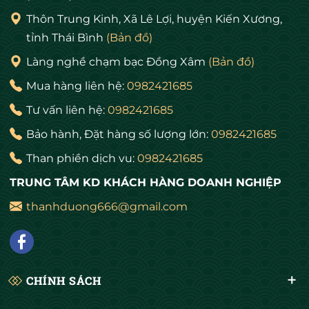
Thôn Trung Kinh, Xã Lê Lợi, huyện Kiến Xương,
trúc với nhiều biểu tượng nghệ thuật sáng tạo
tỉnh Thái Bình
(Bản đồ)
mà còn mang đậm nét tinh hoa văn hóa của
dân tộc. Ngôi chùa được gắn liền với những
Làng nghề chạm bạc Đồng Xâm
(Bản đồ)
lịch sử thủ đô Hà Nội và là biểu tượng của đất
Mua hàng liên hệ:
0982421685
Thăng Long.
Tư vấn liên hệ:
0982421685
Chùa xây chỉ có một gian (được gọi là Liên
Bảo hành, Đặt hàng số lượng lớn:
0982421685
Hoa Đài – Đài hoa sen), được đặt trên một cột
Than phiền dịch vu:
0982421685
trụ lớn, nên dân ta hay quen gọi là chùa Một
TRUNG TÂM KD KHÁCH HÀNG DOANH NGHIỆP
Cột. Nét độc đáo của kiến trúc chùa Một Cột là
thanhduong666@gmail.com
toàn bộ ngôi chùa được đặc trên một cột đá.
Nhìn trông giống như một bông sen mọc lên
từ hồ. Với kích thước khá nhỏ, có hình vuông,
4 mái cong, bên trên có Lưỡng long chầu
CHÍNH SÁCH
nguyệt.