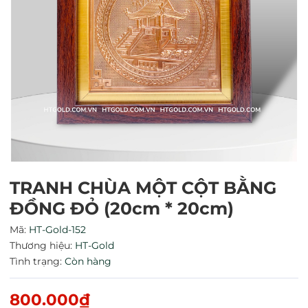
Mã giảm giá:
TRANH CHÙA MỘT CỘT BẰNG
Ngày hết hạn:
ĐỒNG ĐỎ (20cm * 20cm)
Mã:
HT-Gold-152
Điều kiện:
Thương hiệu:
HT-Gold
Tình trạng:
Còn hàng
800.000₫