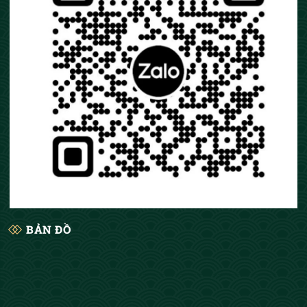
Tranh đồng chùa Một Cột có thể bày trí trong
nhà, phòng khách hoặc phòng làm việc. Đặc
biệt, bức tranh cực kỳ thích hợp sử dụng làm
quà tặng cao cấp dành tặng bạn bè nước
ngoài, quà tặng sự kiện doanh nghiệp, đại hội,
đại biểu cao cấp. Hay dành tặng bạn bè,
người thân nhân các dịp đặc biệt.
BẢN ĐỒ