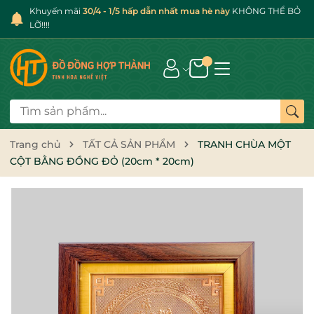
Khuyến mãi
30/4 - 1/5 hấp dẫn nhất mua hè này
KHÔNG THỂ BỎ
LỠ!!!!
Trang chủ
TẤT CẢ SẢN PHẨM
TRANH CHÙA MỘT
CỘT BẰNG ĐỒNG ĐỎ (20cm * 20cm)