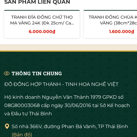
SẢN PHẨM LIÊN QUAN
TRANH ĐĨA ĐỒNG CHỮ THỌ
TRANH ĐỒNG CHÙA 
MẠ VÀNG 24K (Đk 25cm/ Cao
VÀNG (38cm*28
30cm)
6.000.000₫
1.600.000₫
Thêm vào giỏ
Thêm vào giỏ
THÔNG TIN CHUNG
ĐỒ ĐỒNG HỢP THÀNH - TINH HOA NGHỀ VIỆT
Hộ kinh doanh Nguyễn Văn Thành 1979 GPKD số
08G80003068 cấp ngày 30/06/2016 tại Sở Kế hoạch
và Đầu tư Thái Bình
Số nhà 366V, đường Phan Bá Vành, TP Thái Bình
(Bản đồ)
Chùa Một Cột không chỉ là công trình kiến