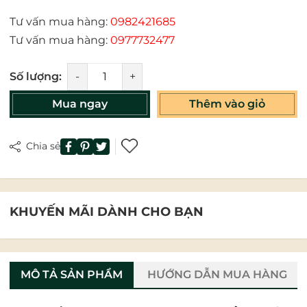
Tư vấn mua hàng:
0982421685
Tư vấn mua hàng:
0977732477
Số lượng:
-
+
Mua ngay
Thêm vào giỏ
Chia sẻ
KHUYẾN MÃI DÀNH CHO BẠN
MÔ TẢ SẢN PHẨM
HƯỚNG DẪN MUA HÀNG