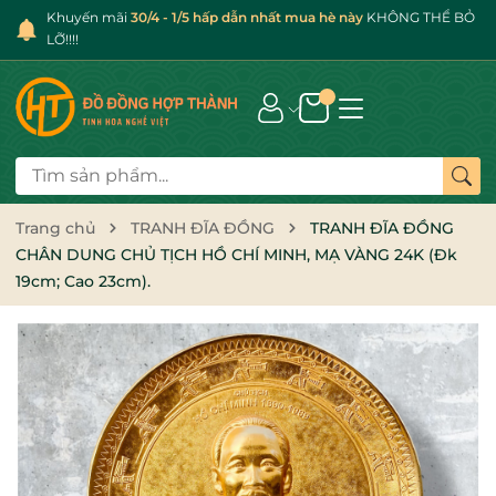
Khuyến mãi
30/4 - 1/5 hấp dẫn nhất mua hè này
KHÔNG THỂ BỎ
LỠ!!!!
Trang chủ
TRANH ĐĨA ĐỒNG
TRANH ĐĨA ĐỒNG
CHÂN DUNG CHỦ TỊCH HỒ CHÍ MINH, MẠ VÀNG 24K (Đk
19cm; Cao 23cm).