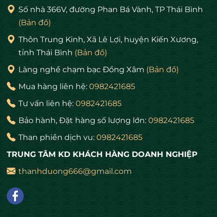
phương pháp mạ điện phân hiện đại.
Số nhà 366V, đường Phan Bá Vành, TP Thái Bình
(Bản đồ)
Đối với người dân Việt Nam, Bác Hồ là vị Cha
Thôn Trung Kinh, Xã Lê Lợi, huyện Kiến Xương,
già đáng kính, là người lãnh tụ vĩ đại. Chính vì
tỉnh Thái Bình
(Bản đồ)
thế những mẫu tranh Bác Hồ luôn có ý nghĩa
thiêng liêng.
Làng nghề chạm bạc Đồng Xâm
(Bản đồ)
Mua hàng liên hệ:
0982421685
Với những ưu điểm nổi bật riêng biệt, dòng
Tư vấn liên hệ:
0982421685
tranh đồng được nhiều khách hàng ưa
chuộng hơn cả bởi vẻ đẹp sang trọng, tinh xảo
Bảo hành, Đặt hàng số lượng lớn:
0982421685
không lo lỗi thời cùng độ bền theo thời gian.
Than phiền dịch vu:
0982421685
TRUNG TÂM KD KHÁCH HÀNG DOANH NGHIỆP
Cách thức thể hiện chân dung Chủ tịch Hồ
Chí Minh trên chất liệu bằng đồng rất phong
thanhduong666@gmail.com
phú, đa dạng về đường nét, cách tạo hình
nhưng đều với tình cảm và lòng kính yêu Bác
sâu sắc. Chân dung Chủ tịch Hồ Chí Minh