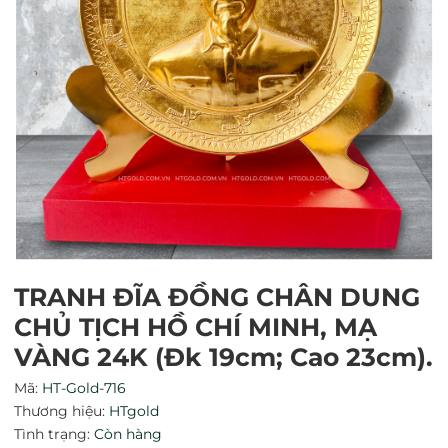
Mã giảm giá:
TRANH ĐĨA ĐỒNG CHÂN DUNG
Ngày hết hạn:
CHỦ TỊCH HỒ CHÍ MINH, MẠ
VÀNG 24K (Đk 19cm; Cao 23cm).
Điều kiện:
Mã:
HT-Gold-716
Thương hiệu:
HTgold
Tình trạng:
Còn hàng