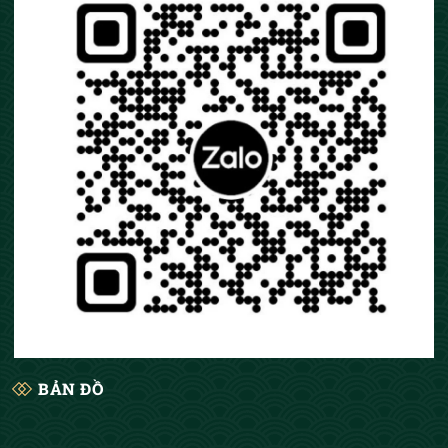
mắt và nụ cười của Bác đều giàu cảm xúc. Bởi
vậy, bức tranh đồng chân dung Bác Hồ này
được đánh giá cao về tính truyền cảm.
Mỗi bức tranh đều được nghệ nhân của
HTgold chăm chút tỉ mỉ đến từng đường nét
sản phẩm và mang những vẻ đẹp khác nhau
phù hợp với mọi không gian sống. Ngoài ra
chúng tôi còn nhận chế tác tranh đồng theo
yêu cầu, đáp những những nhu cầu khác
nhau cho khách hàng. Do đó khách hàng yêu
thích mẫu nào thì nhanh tay liên hệ với đội
ngũ của chúng tôi để nhận được sản phẩm
BẢN ĐỒ
nhanh nhất.