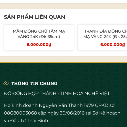
SẢN PHẨM LIÊN QUAN
MÂM ĐỒNG CHỮ TÂM MẠ
TRANH ĐĨA ĐỒNG C
VÀNG 24K (Đk 35cm)
MẠ VÀNG 24K (Đk 25
30cm)
8.000.000₫
6.000.000₫
Thêm vào giỏ
Thêm vào giỏ
THÔNG TIN CHUNG
Trong bức tranh, Bác nở nụ cười tươi, ánh mắt
ĐỒ ĐỒNG HỢP THÀNH - TINH HOA NGHỀ VIỆT
hiền hòa trìu mến. Những nét biểu cảm được
khắc họa sống động, tinh tế. Hình ảnh Bác
Hộ kinh doanh Nguyễn Văn Thành 1979 GPKD số
được thúc nổi, nổi bật trên nền tranh đồng bề
08G80003068 cấp ngày 30/06/2016 tại Sở Kế hoạch
mặt tranh được mạ phủ vàng 24k bằng
và Đầu tư Thái Bình