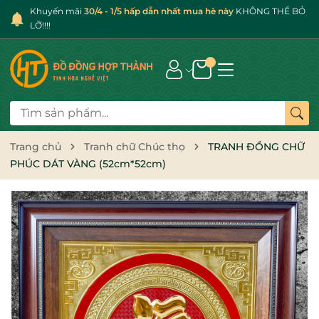
Khuyến mãi
30/4 - 1/5 hấp dẫn nhất mua hè này
KHÔNG THỂ BỎ
LỠ!!!!
Trang chủ
Tranh chữ Chúc thọ
TRANH ĐỒNG CHỮ
PHÚC DÁT VÀNG (52cm*52cm)