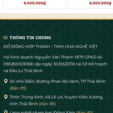
30cm)
30cm)
6.000.000₫
6.000.000₫
Thêm vào giỏ
Thêm vào giỏ
THÔNG TIN CHUNG
ĐỒ ĐỒNG HỢP THÀNH - TINH HOA NGHỀ VIỆT
Hộ kinh doanh Nguyễn Văn Thành 1979 GPKD số
08G80003068 cấp ngày 30/06/2016 tại Sở Kế hoạch
và Đầu tư Thái Bình
Số nhà 366V, đường Phan Bá Vành, TP Thái Bình
(Bản đồ)
Thôn Trung Kinh, Xã Lê Lợi, huyện Kiến Xương,
tỉnh Thái Bình
(Bản đồ)
Làng nghề chạm bạc Đồng Xâm
(Bản đồ)