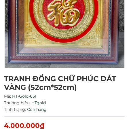
TRANH ĐỒNG CHỮ PHÚC DÁT
VÀNG (52cm*52cm)
Mã giảm giá:
Mã:
HT-Gold-651
Ngày hết hạn:
Thương hiệu:
HTgold
Tình trạng:
Còn hàng
Điều kiện:
4.000.000₫