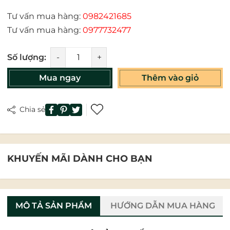
Tư vấn mua hàng:
0982421685
Tư vấn mua hàng:
0977732477
Số lượng:
-
+
Mua ngay
Thêm vào giỏ
Chia sẻ
KHUYẾN MÃI DÀNH CHO BẠN
MÔ TẢ SẢN PHẨM
HƯỚNG DẪN MUA HÀNG