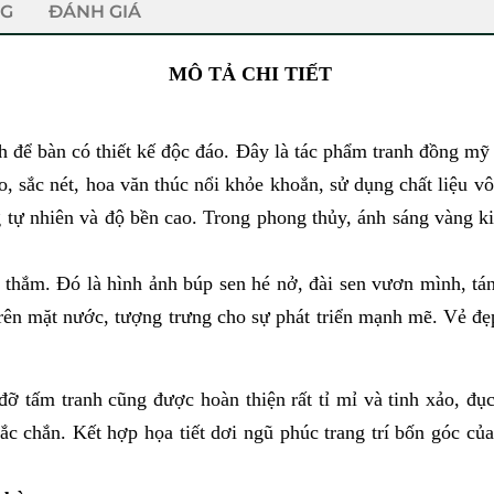
NG
ĐÁNH GIÁ
MÔ TẢ CHI TIẾT
h để bàn có thiết kế độc đáo. Đây là tác phẩm tranh đồng mỹ
ảo, sắc nét, hoa văn thúc nổi khỏe khoắn, sử dụng chất liệu 
g tự nhiên và độ bền cao. Trong phong thủy, ánh sáng vàng 
thắm. Đó là hình ảnh búp sen hé nở, đài sen vươn mình, tá
 trên mặt nước, tượng trưng cho sự phát triển mạnh mẽ. Vẻ đẹ
đỡ tấm tranh cũng được hoàn thiện rất tỉ mỉ và tinh xảo, đục
hắc chắn. Kết hợp họa tiết dơi ngũ phúc trang trí bốn góc c