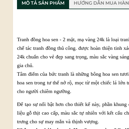
MÔ TẢ SẢN PHẨM
HƯỚNG DẪN MUA HÀ
Tranh đồng hoa sen - 2 mặt, mạ vàng 24k là loại tran
chế tác tranh đồng thủ công. được hoàn thiện tinh x
24k chuẩn cho vẻ đẹp sang trọng, màu sắc vàng sán
gia chủ.
Tâm điểm của bức tranh là những bông hoa sen tươi 
hoa sen trong tư thế nở rộ, mọc từ một chiếc lá lớn
cho người chiêm ngưỡng.
Để tạo sự nổi bật hơn cho thiết kế này, phần khung 
liệu gỗ thịt cao cấp, màu sắc tự nhiên với kết cấu c
trưng cho sự may mắn và thịnh vượng.