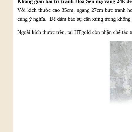
Không gian bài trí tranh Hoa Sen mạ vàng 24k để
Với kích thước cao 35cm, ngang 27cm bức tranh hoa
cùng ý nghĩa. Để đảm bảo sự cân xứng trong không g
Ngoài kích thước trên, tại HTgold còn nhận chế tác