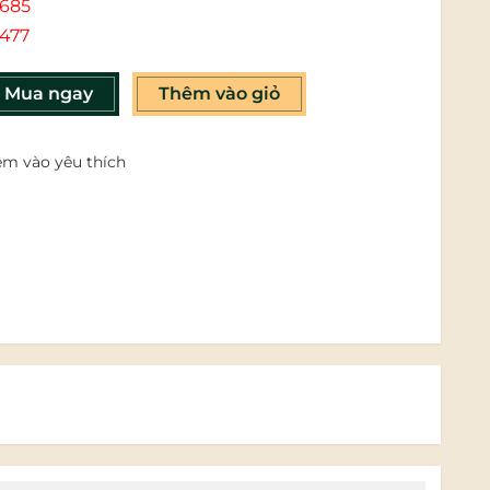
685
477
Mua ngay
Thêm vào giỏ
m vào yêu thích