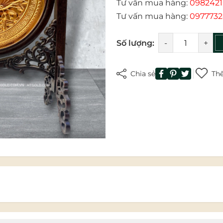
Tư vấn mua hàng:
0982421
Tư vấn mua hàng:
0977732
Mã giảm giá:
Số lượng:
-
+
Ngày hết hạn:
Điều kiện:
Chia sẻ
Thê