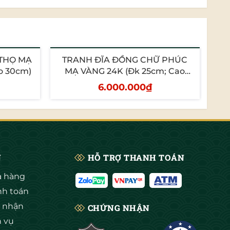
THỌ MẠ
TRANH ĐĨA ĐỒNG CHỮ PHÚC
T
o 30cm)
MẠ VÀNG 24K (Đk 25cm; Cao
M
30cm)
6.000.000₫
Thêm vào giỏ
N
HỖ TRỢ THANH TOÁN
 hàng
en ủ mầm và lớn lên trong bùn đất. Tuy nhiên dù phát
nh toán
.
 nhận
CHỨNG NHẬN
h vụ
 biểu tượng của sự thuần khiết. Có hoa sen trong nhà