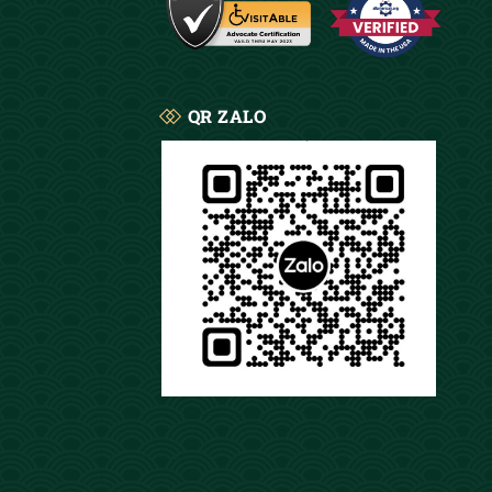
ào cuộc sống và văn hóa của người Việt. Ngắm hoa sen
QR ZALO