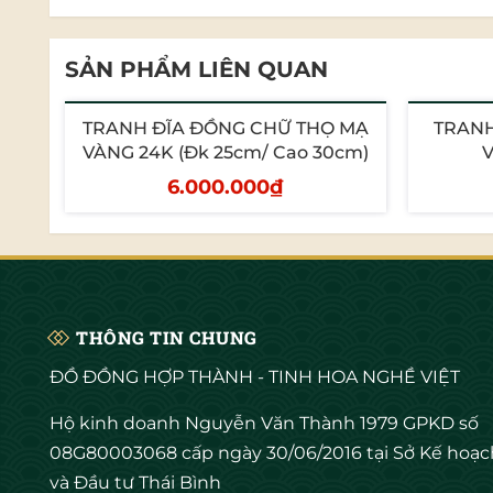
SẢN PHẨM LIÊN QUAN
TRANH ĐĨA ĐỒNG CHỮ THỌ MẠ
TRANH
VÀNG 24K (Đk 25cm/ Cao 30cm)
V
6.000.000₫
Thêm vào giỏ
T
THÔNG TIN CHUNG
Ý NGHĨA TRANH HOA SEN MẠ VÀNG
ĐỒ ĐỒNG HỢP THÀNH - TINH HOA NGHỀ VIỆT
Trong văn hóa của người Việt từ xưa đến nay, hoa se
Hộ kinh doanh Nguyễn Văn Thành 1979 GPKD số
triển nơi hôi tanh như vậy nhưng loài hoa này vẫn c
08G80003068 cấp ngày 30/06/2016 tại Sở Kế hoạc
và Đầu tư Thái Bình
Ngoài ra, hoa sen còn được biết đến là một biểu tượ