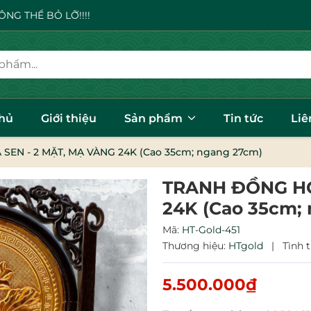
NG THỂ BỎ LỠ!!!!
chủ
Giới thiệu
Sản phẩm
Tin tức
Liê
EN - 2 MẶT, MẠ VÀNG 24K (Cao 35cm; ngang 27cm)
TRANH ĐỒNG HO
24K (Cao 35cm;
Mã:
HT-Gold-451
Thương hiệu:
HTgold
|
Tình 
5.500.000₫