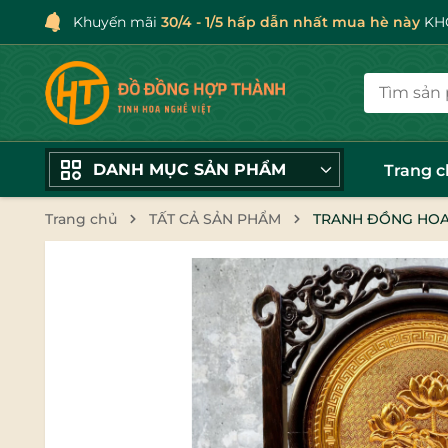
Khuyến mãi
30/4 - 1/5 hấp dẫn nhất mua hè này
KHÔ
DANH MỤC SẢN PHẨM
Trang 
Trang chủ
TẤT CẢ SẢN PHẨM
TRANH ĐỒNG HOA S