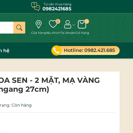
Tư vấn mua hàng
0982421685
0
Cửa hàng
Yêu thích
Tài khoản
Giỏ hàng
Hotline: 0982.421.685
n hệ
A SEN - 2 MẶT, MẠ VÀNG
 ngang 27cm)
trạng:
Còn hàng