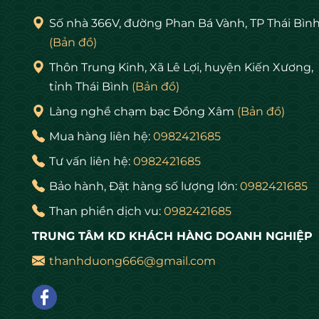
sẽ giúp xua đuổi vận xấu, đảm bảo sự bình yên cho g
Số nhà 366V, đường Phan Bá Vành, TP Thái Bìn
(Bản đồ)
Hoa Sen có vai trò và vị trí đặc biệt cả về tâm lin
Thôn Trung Kinh, Xã Lê Lợi, huyện Kiến Xương,
chúng ta có thể thấy và nhận ra hình ảnh con người 
tỉnh Thái Bình
(Bản đồ)
Làng nghề chạm bạc Đồng Xâm
(Bản đồ)
Mua hàng liên hệ:
0982421685
Tư vấn liên hệ:
0982421685
Bảo hành, Đặt hàng số lượng lớn:
0982421685
Than phiền dịch vu:
0982421685
TRUNG TÂM KD KHÁCH HÀNG DOANH NGHIỆP
thanhduong666@gmail.com