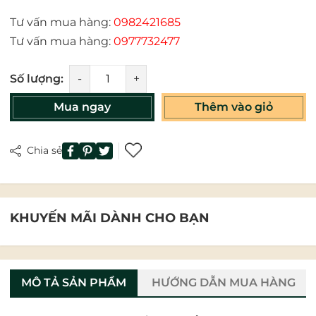
Điều kiện:
Tư vấn mua hàng:
0982421685
Tư vấn mua hàng:
0977732477
Số lượng:
-
+
Mua ngay
Thêm vào giỏ
Chia sẻ
KHUYẾN MÃI DÀNH CHO BẠN
MÔ TẢ SẢN PHẨM
HƯỚNG DẪN MUA HÀNG