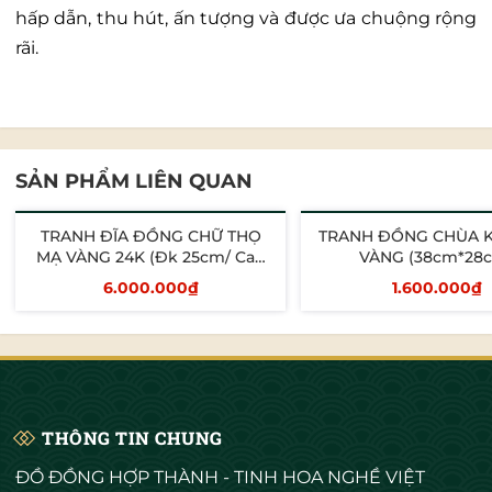
hấp dẫn, thu hút, ấn tượng và được ưa chuộng rộng
rãi.
SẢN PHẨM LIÊN QUAN
TRANH ĐĨA ĐỒNG CHỮ THỌ
TRANH ĐỒNG CHÙA 
MẠ VÀNG 24K (Đk 25cm/ Cao
VÀNG (38cm*28
30cm)
6.000.000₫
1.600.000₫
Thêm vào giỏ
Thêm vào giỏ
THÔNG TIN CHUNG
ĐỒ ĐỒNG HỢP THÀNH - TINH HOA NGHỀ VIỆT