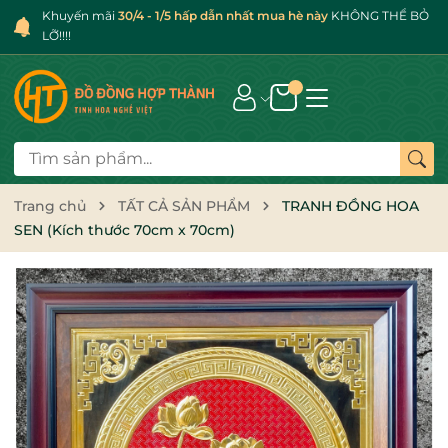
Khuyến mãi
30/4 - 1/5 hấp dẫn nhất mua hè này
KHÔNG THỂ BỎ
LỠ!!!!
Trang chủ
TẤT CẢ SẢN PHẨM
TRANH ĐỒNG HOA
SEN (Kích thước 70cm x 70cm)