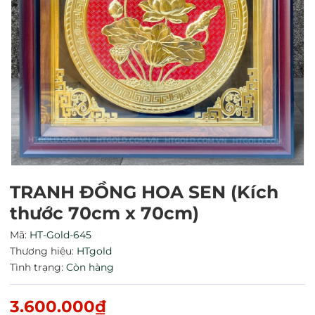
TRANH ĐỒNG HOA SEN (Kích
thước 70cm x 70cm)
Mã:
HT-Gold-645
Mã giảm giá:
Thương hiệu:
HTgold
Tình trạng:
Còn hàng
Ngày hết hạn:
3.600.000₫