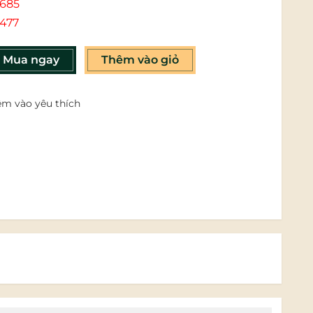
685
477
Mua ngay
Thêm vào giỏ
m vào yêu thích