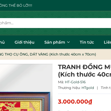
NG THỂ BỎ LỠ!!!!
chủ
Giới thiệu
Sản phẩm
Tin tức
Liê
 THỌ CỤ ÔNG, DÁT VÀNG (Kích thước 40cm x 70cm)
TRANH ĐỒNG M
(Kích thước 40
Mã:
HT-Gold-516
Thương hiệu:
HTgold
|
Tình 
3.000.000₫