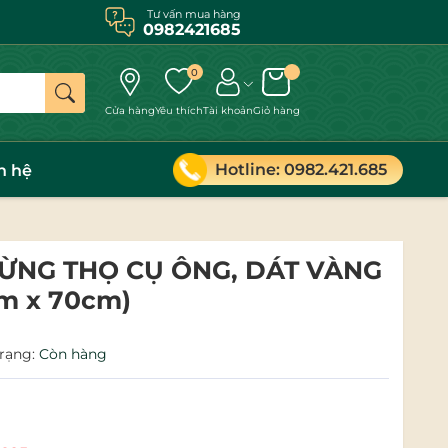
Tư vấn mua hàng
0982421685
0
Cửa hàng
Yêu thích
Tài khoản
Giỏ hàng
Hotline: 0982.421.685
n hệ
ỪNG THỌ CỤ ÔNG, DÁT VÀNG
cm x 70cm)
trạng:
Còn hàng