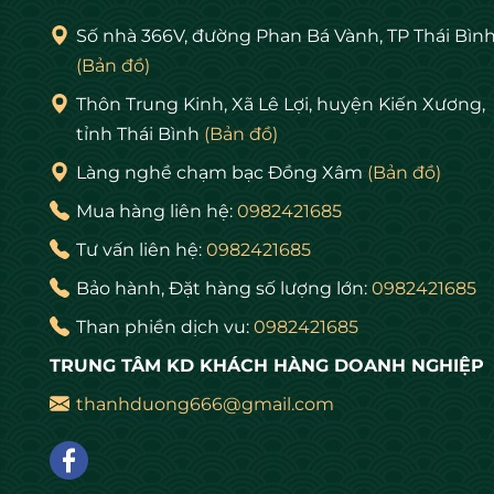
Mỗi bức tranh chúc thọ với hình ảnh, biể
Số nhà 366V, đường Phan Bá Vành, TP Thái Bìn
bạn tặng nó với tất cả sự chân thành từ s
(Bản đồ)
nhận được.
Thôn Trung Kinh, Xã Lê Lợi, huyện Kiến Xương,
tỉnh Thái Bình
(Bản đồ)
Làng nghề chạm bạc Đồng Xâm
(Bản đồ)
Mua hàng liên hệ:
0982421685
Tư vấn liên hệ:
0982421685
Bảo hành, Đặt hàng số lượng lớn:
0982421685
Than phiền dịch vu:
0982421685
TRUNG TÂM KD KHÁCH HÀNG DOANH NGHIỆP
thanhduong666@gmail.com