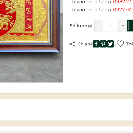
Tư vấn mua hàng:
0982421
Tư vấn mua hàng:
0977732
Mã giảm giá:
Ngày hết hạn:
Số lượng:
-
+
Điều kiện:
Chia sẻ
Thê