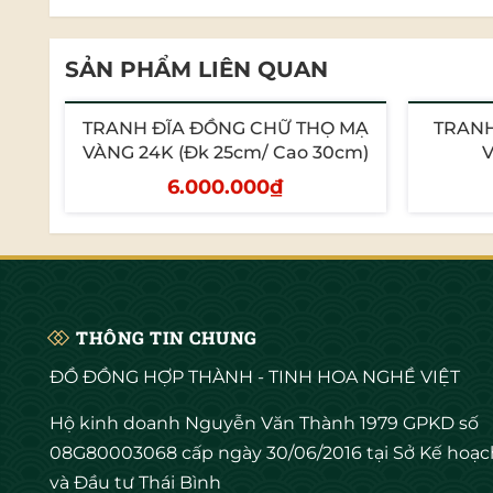
SẢN PHẨM LIÊN QUAN
TRANH ĐĨA ĐỒNG CHỮ THỌ MẠ
TRANH
VÀNG 24K (Đk 25cm/ Cao 30cm)
V
Đạo hiếu “UỐNG NƯỚC NHỚ NGUỒN”; “KÍNH 
6.000.000₫
đối với Ông, Bà, Cha, Mẹ. Cùng với việc
cha mẹ đã ở vào độ tuổi 70 tuổi, 80 tuổi, 9
Thêm vào giỏ
T
Bên cạnh những lời chúc ý nghĩa, quà tặn
tận hưởng cuộc đời quây quần bên con chá
THÔNG TIN CHUNG
và tỉ mỉ.
ĐỒ ĐỒNG HỢP THÀNH - TINH HOA NGHỀ VIỆT
Chọn quà cho người già luôn khó khăn và 
Hộ kinh doanh Nguyễn Văn Thành 1979 GPKD số
không cần phải quá cầu kỳ nhưng cũng k
08G80003068 cấp ngày 30/06/2016 tại Sở Kế hoạc
thấy vui vẻ và ấp lòng hơn rất nhiều.
và Đầu tư Thái Bình