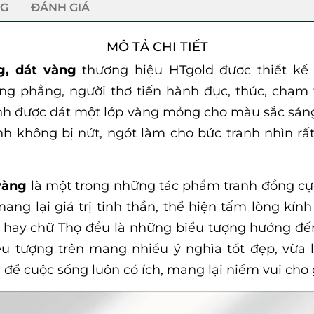
NG
ĐÁNH GIÁ
MÔ TẢ CHI TIẾT
, dát vàng
thương hiệu HTgold được thiết kế
g phẳng, người thợ tiến hành đục, thúc, chạm tỉa
nh được dát một lớp vàng mỏng cho màu sắc sáng 
anh không bị nứt, ngót làm cho bức tranh nhìn r
vàng
là một trong những tác phẩm tranh đồng cự
ang lại giá trị tinh thần, thể hiện tấm lòng kính
 hay chữ Thọ đều là những biểu tượng hướng đến
ểu tượng trên mang nhiều ý nghĩa tốt đẹp, vừa là
 để cuộc sống luôn có ích, mang lại niềm vui cho g