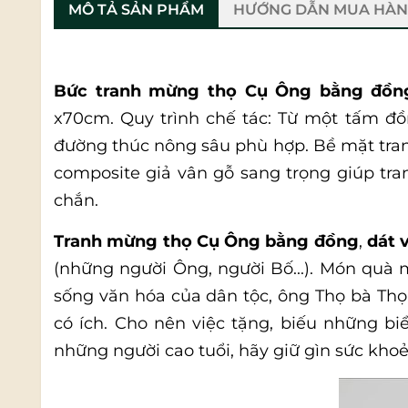
MÔ TẢ SẢN PHẨM
HƯỚNG DẪN MUA HÀ
Bức tranh mừng thọ Cụ Ông bằng đồng
x70cm. Quy trình chế tác: Từ một tấm đồn
đường thúc nông sâu phù hợp. Bề mặt tra
composite giả vân gỗ sang trọng giúp tr
chắn.
Tranh mừng thọ Cụ Ông bằng đồng
,
dát
(những người Ông, người Bố...). Món quà m
sống văn hóa của dân tộc, ông Thọ bà Thọ
có ích. Cho nên việc tặng, biếu những bi
những người cao tuổi, hãy giữ gìn sức khoẻ