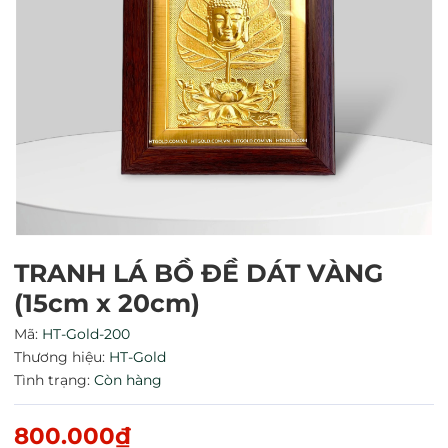
Mã giảm giá:
TRANH LÁ BỒ ĐỀ DÁT VÀNG
Ngày hết hạn:
(15cm x 20cm)
Mã:
HT-Gold-200
Điều kiện:
Thương hiệu:
HT-Gold
Tình trạng:
Còn hàng
800.000₫