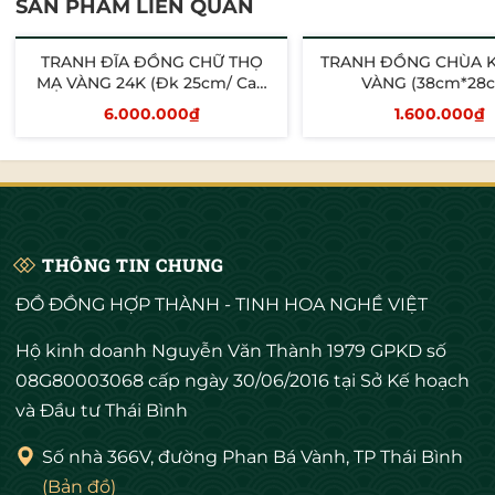
SẢN PHẨM LIÊN QUAN
TRANH ĐĨA ĐỒNG CHỮ THỌ
TRANH ĐỒNG CHÙA 
MẠ VÀNG 24K (Đk 25cm/ Cao
VÀNG (38cm*28
30cm)
6.000.000₫
1.600.000₫
Thêm vào giỏ
Thêm vào giỏ
THÔNG TIN CHUNG
ĐỒ ĐỒNG HỢP THÀNH - TINH HOA NGHỀ VIỆT
Hộ kinh doanh Nguyễn Văn Thành 1979 GPKD số
08G80003068 cấp ngày 30/06/2016 tại Sở Kế hoạch
Lá bồ đề mang lại sự an yên, che chở để vượt qua
và Đầu tư Thái Bình
những khó khăn, sóng gió trong cuộc sống. Lá bồ
Số nhà 366V, đường Phan Bá Vành, TP Thái Bình
đề còn có tác dụng trừ ám khí, củng cố may mắn,
(Bản đồ)
thu hút những duyên lành giúp cuộc sống trở nên