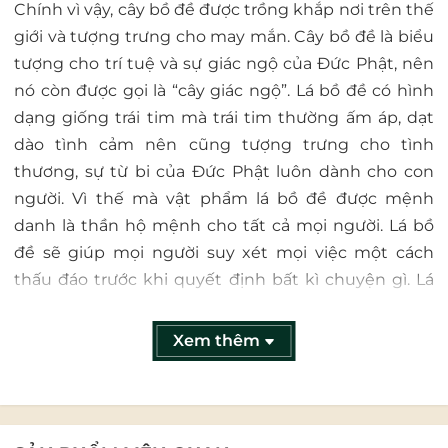
Chính vì vậy, cây bồ đề được trồng khắp nơi trên thế
giới và tượng trưng cho may mắn. Cây bồ đề là biểu
tượng cho trí tuệ và sự giác ngộ của Đức Phật, nên
nó còn được gọi là “cây giác ngộ”. Lá bồ đề có hình
dạng giống trái tim mà trái tim thường ấm áp, dạt
dào tình cảm nên cũng tượng trưng cho tình
thương, sự từ bi của Đức Phật luôn dành cho con
người. Vì thế mà vật phẩm lá bồ đề được mệnh
danh là thần hộ mệnh cho tất cả mọi người. Lá bồ
đề sẽ giúp mọi người suy xét mọi việc một cách
thấu đáo trước khi quyết định bất kì chuyện gì. Lá
bồ đề còn giúp tâm mình được che mát, soi sáng,
thức tỉnh.
Xem thêm