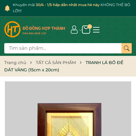
Khuyến mãi
30/4 - 1/5 hấp dẫn nhất mua hè này
KHÔNG THỂ BỎ
LỠ!!!!
Trang chủ
TẤT CẢ SẢN PHẨM
TRANH LÁ BỒ ĐỀ
DÁT VÀNG (15cm x 20cm)