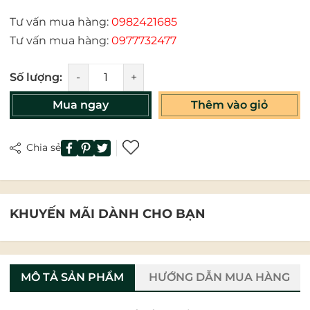
Tư vấn mua hàng:
0982421685
Tư vấn mua hàng:
0977732477
Số lượng:
-
+
Mua ngay
Thêm vào giỏ
Chia sẻ
KHUYẾN MÃI DÀNH CHO BẠN
MÔ TẢ SẢN PHẨM
HƯỚNG DẪN MUA HÀNG