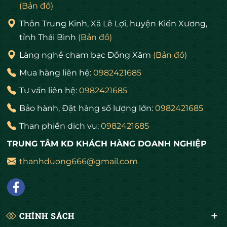
một bức tranh đồng độc đáo, nên ưu
tan năng lượng t
(Bản đồ)
tiên chọn tranh chạm khắc thủ công.
thanh tịnh cho 
4. Lựa chọn kích thước tranh Kích
sen tượng trưng 
Thôn Trung Kinh, Xã Lê Lợi, huyện Kiến Xương,
thước tranh đồng mỹ nghệ cần được
đoàn kết trong g
tỉnh Thái Bình
(Bản đồ)
chọn phù hợp với không gian treo
ngồi trên tòa se
tranh để đảm bảo tính thẩm mỹ và
chở, bảo vệ gia đ
Làng nghề chạm bạc Đồng Xâm
(Bản đồ)
hài hòa. Tranh nhỏ từ 40x60 cm đến
xui xẻo. Nên tre
60x90 cm phù hợp treo ở phòng làm
ở vị trí trang trọ
Mua hàng liên hệ:
0982421685
việc, phòng đọc sách hoặc các không
tỏa năng lượng t
Tư vấn liên hệ:
0982421685
gian nhỏ. Tranh vừa từ 80x120 cm đến
gian sống. 6. Kh
100x150 cm thích hợp treo tại phòng
hoàn thiện Khung
Bảo hành, Đặt hàng số lượng lớn:
0982421685
khách, phòng thờ hoặc văn phòng
quan trọng trong
công ty. Tranh lớn từ 120x200 cm trở
tổng thể của bức
Than phiền dịch vu:
0982421685
lên phù hợp với các không gian rộng
Khung gỗ tự nhi
như đại sảnh, hội trường hoặc nhà thờ
mạc, trang nhã v
TRUNG TÂM KD KHÁCH HÀNG DOANH NGHIỆP
họ. Chọn kích thước tranh cân đối với
nhiên.Khung mạ 
diện tích không gian treo để tạo sự
sang trọng và nổ
thanhduong666@gmail.com
hài hòa và tránh gây cảm giác chật
tranh.Khung nhô
chội hoặc trống trải. 5. Kiểm tra
vệ sinh và bảo q
khung tranh và lớp bảo vệ bề mặt
không gian hiện 
Khung tranh và lớp bảo vệ bề mặt
có màu sắc và ki
đóng vai trò quan trọng trong việc
bức tranh và khô
CHÍNH SÁCH
bảo vệ tranh và tạo nên vẻ đẹp tổng
nổi bật ý nghĩa c
thể. Khung gỗ tự nhiên: Tạo cảm giác
và địa chỉ mua t